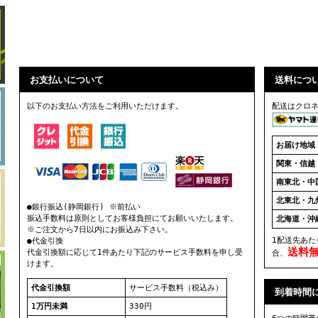
お支払いについて
送料につ
以下のお支払い方法をご利用いただけます。
配送はクロ
お届け地域
関東・信越
南東北・中
北東北・九
●銀行振込(静岡銀行) ※前払い
振込手数料は原則としてお客様負担にてお願いいたします。
北海道・沖
※ご注文から7日以内にお振込み下さい。
1配送先あた
●代金引換
送料
代金引換額に応じて1件あたり下記のサービス手数料を申し受
合、
けます。
代金引換額
サービス手数料（税込み）
到着時間
1万円未満
330円