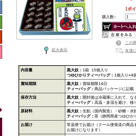
[ポ
購入数:
この
拡大表示
友達
内容量
黒大奴：
1箱 15個入り
つゆひかりティーバッグ：
1個入り×4
賞味期限
黒大奴：
賞味期限14日
ティーバッグ：
商品パッケージに記載
保存方法
黒大奴：
開封後は冷蔵庫に入れて、な
ティーバッグ：
高温・多湿を避け、移
原材料
黒大奴：
生餡（国内製造）・砂糖・水
ティーバッグ：
茶（静岡県産つゆひか
お届け
常温便でお届け（クール便発送の商品
お届けになります）