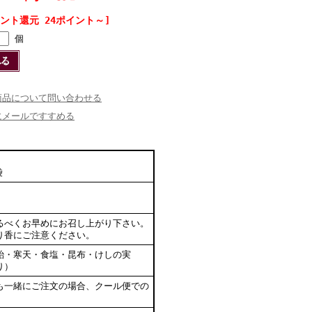
イント還元 24ポイント～]
個
商品について問い合わせる
にメールですすめる
袋
るべくお早めにお召し上がり下さい。
り香にご注意ください。
飴・寒天・食塩・昆布・けしの実
り）
も一緒にご注文の場合、クール便での