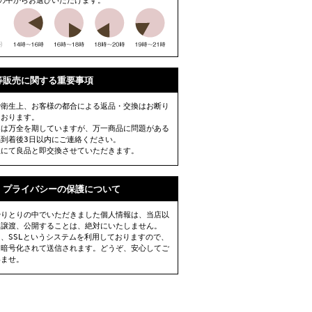
帯の中からお選びいただけます。
等販売に関する重要事項
で衛生上、お客様の都合による返品・交換はお断り
ております。
には万全を期していますが、万一商品に問題がある
品到着後3日以内にご連絡ください。
担にて良品と即交換させていただきます。
・プライバシーの保護について
やりとりの中でいただきました個人情報は、当店以
に譲渡、公開することは、絶対にいたしません。
、SSLというシステムを利用しておりますので、
は暗号化されて送信されます。どうぞ、安心してご
いませ。