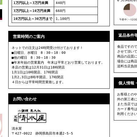
6つの時間
1万円以上～3万円未満
440円
3万円以上～10万円未満
660円
10万円以上～30万円まで
1,100円
返品条件
営業時間のご案内
食品ですの
ネットでの注文は24時間受け付けております！
させて頂い
■日曜日、水曜日 8：30～18：00
商品の品質
■他の曜日 8：30～18：30
場合には商
■年末年始の営業案内 年末は平常どおり営業しております。
送料当店負
本店の営業は12月31日は18時閉店
1月1日は10時開店、17時閉店
1月2,3日は8時半開店、17時閉店
４日からは平常時間営業致します。
個人情報
お客様との
お問い合わせ
外の第三者
また当店では
カード番号
利用くださ
清水屋
〒427-0022 静岡県島田市本通2-5-5