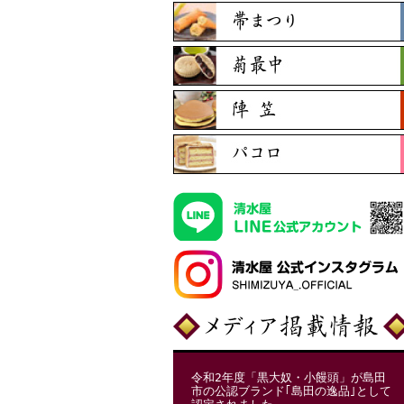
令和2年度「黒大奴・小饅頭」が島田
市の公認ブランド｢島田の逸品｣として