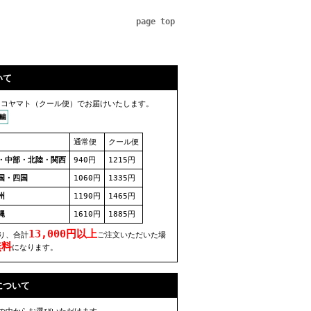
page top
いて
ネコヤマト（クール便）でお届けいたします。
通常便
クール便
・中部・北陸・関西
940円
1215円
国・四国
1060円
1335円
州
1190円
1465円
縄
1610円
1885円
13,000円以上
り、合計
ご注文いただいた場
無料
になります。
について