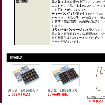
商品説明
黒大奴：
北海道産の小豆をさらし餡に
みました。「餡」本来のおいしさがお
てお召し上がりください。
ティーバッグ：
静岡で生まれた「つゆ
やかさと、上品な香りが特徴です。伝
お茶店「高森商店」の自慢の逸品を、
します。
オリジナルパッケージ：
急須いらずで
黒大奴と東海道53次の二種類のオリ
東京神田生まれのミーイシイが描いた
ケージデザインです。
関連商品
黒大奴 1箱15個入り
黒大奴 1箱30個入り
1,350円(税込)
2,700円(税込)
レジ袋 ビ
10円(税込)