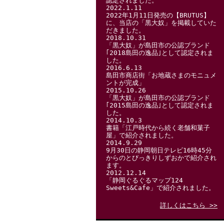
認定されました。
2022.1.11
2022年1月11日発売の【BRUTUS】
に、当店の「黒大奴」を掲載していた
だきました。
2018.10.31
「黒大奴」が島田市の公認ブランド
｢2018島田の逸品｣として認定されま
した。
2016.6.13
島田市商店街「お地蔵さまのモニュメ
ントが完成」
2015.10.26
「黒大奴」が島田市の公認ブランド
｢2015島田の逸品｣として認定されま
した。
2014.10.3
書籍「江戸時代から続く老舗和菓子
屋」で紹介されました。
2014.9.29
9月30日の静岡朝日テレビ16時45分
からのとびっきりしずおかで紹介され
ます。
2012.12.14
「静岡ぐるぐるマップ124
Sweets&Cafe」で紹介されました。
詳しくはこちら >>